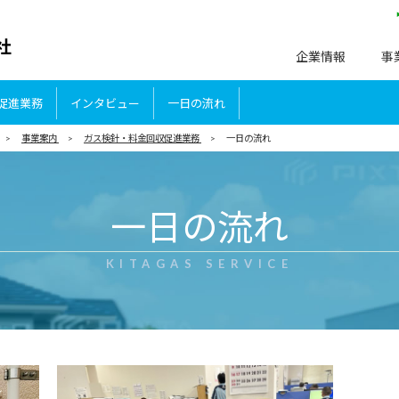
企業情報
事
促進業務
インタビュー
一日の流れ
>
事業案内
>
ガス検針・料金回収促進業務
>
一日の流れ
一日の流れ
KITAGAS SERVICE