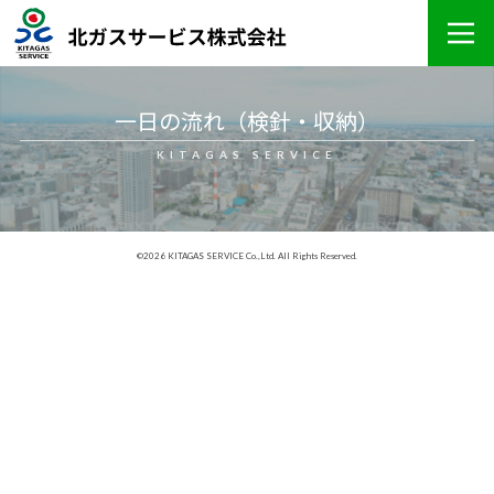
一日の流れ（検針・収納）
KITAGAS SERVICE
©2026 KITAGAS SERVICE Co.,Ltd. All Rights Reserved.